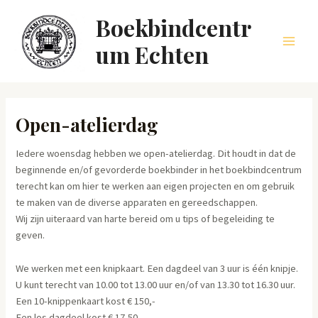
Ga
Boekbindcentr
naar
de
um Echten
Main
inhoud
Men
Open-atelierdag
Iedere woensdag hebben we open-atelierdag. Dit houdt in dat de
beginnende en/of gevorderde boekbinder in het boekbindcentrum
terecht kan om hier te werken aan eigen projecten en om gebruik
te maken van de diverse apparaten en gereedschappen.
Wij zijn uiteraard van harte bereid om u tips of begeleiding te
geven.
We werken met een knipkaart. Een dagdeel van 3 uur is één knipje.
U kunt terecht van 10.00 tot 13.00 uur en/of van 13.30 tot 16.30 uur.
Een 10-knippenkaart kost € 150,-
Een los dagdeel kost € 17,50